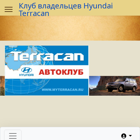
Предыдущий
Предыдущий
Следующий
Следующий
Клуб владельцев Hyundai
год
месяц
год
месяц
Terracan