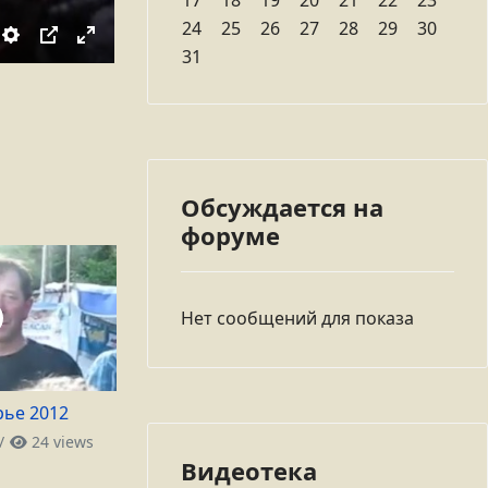
17
18
19
20
21
22
23
24
25
26
27
28
29
30
31
Обсуждается на
форуме
Нет сообщений для показа
ье 2012
/
24 views
Видеотека