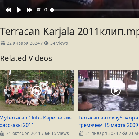
Terracan Karjala 2011клип.m
22 января 2024
/
34 views
Related Videos
MyTerracan Club - Карельские
Terracan автоклуб, морж
рассказы 2011
гремячем 15 марта 2009
21 октября 2011
/
15 views
21 января 2024
/
21 v