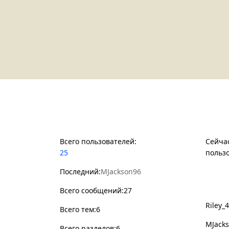
Статистикa Форума
Сейч
Всего пользователей:
Сейчас
25
польз
Последний:
MJackson96
Новы
Всего сообщений:27
Riley_
Всего тем:6
MJack
Всего разделов:6