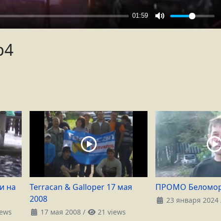
p4
и на
Terracan & Galloper 17 мая
ПРОМО Беломор
2008
23 января 2024
iews
17 мая 2008
/
21 views