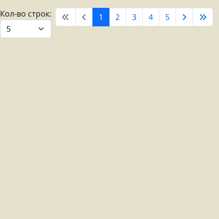
Кол-во строк:
1
2
3
4
5