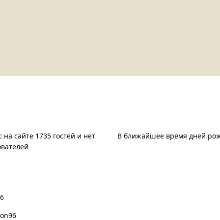
ас на сайте
День рождения
 на сайте 1735 гостей и нет
В ближайшее время дней рож
ователей
е пользователи
46
son96