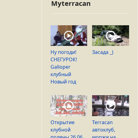
Myterracan
Ну погоди!
Засада _)
СНЕГУРОК!
Galloper
клубный
Новый год
Открытие
Terracan
клубной
автоклуб,
поляны 26 06
моржи на