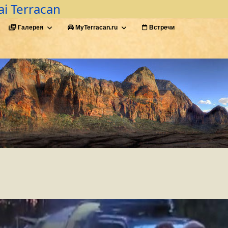
i Terracan
Галерея
MyTerracan.ru
Встречи