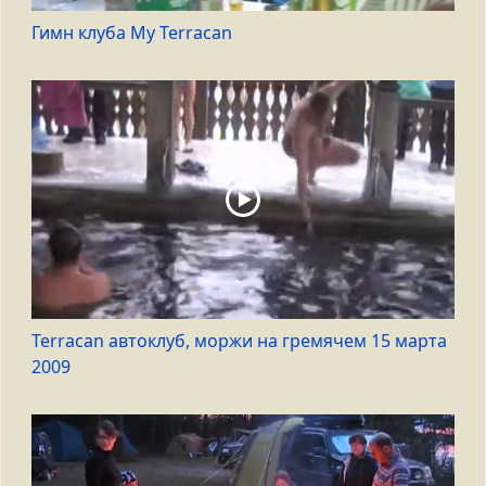
Гимн клуба My Terracan
Terracan автоклуб, моржи на гремячем 15 марта
2009