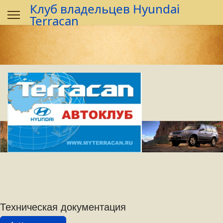
Предыдущий
Предыдущий
Следующий
Следующий
Клуб владельцев Hyundai
год
месяц
год
месяц
Terracan
Техническая документация