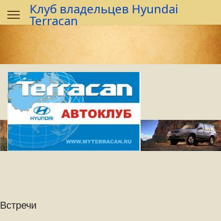
Предыдущий
Предыдущий
Следующий
Следующий
Клуб владельцев Hyundai
год
месяц
год
месяц
Terracan
Встречи