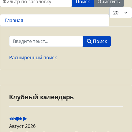
Поиск
Очистить
Кол-во ст
Главная
Поиск
Поиск
Расширенный поиск
Клубный календарь
Август 2026