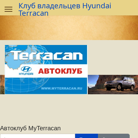
Предыдущий
Предыдущий
Следующий
Следующий
Клуб владельцев Hyundai
год
месяц
год
месяц
Terracan
Автоклуб MyTerracan
Фильтр по заголовку